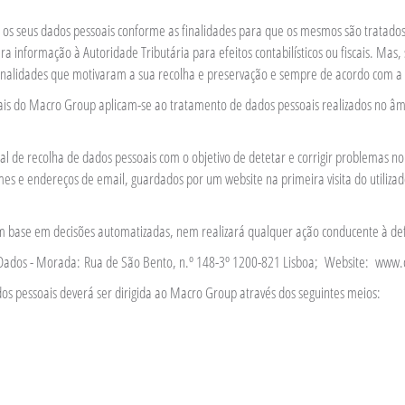
 os seus dados pessoais conforme as finalidades para que os mesmos são tratados
formação à Autoridade Tributária para efeitos contabilísticos ou fiscais. Mas, 
nalidades que motivaram a sua recolha e preservação e sempre de acordo com a l
oais do Macro Group aplicam-se ao tratamento de dados pessoais realizados no âmb
de recolha de dados pessoais com o objetivo de detetar e corrigir problemas no web
 e endereços de email, guardados por um website na primeira visita do utilizador.
 base em decisões automatizadas, nem realizará qualquer ação conducente à defi
Dados - Morada: Rua de São Bento, n.º 148-3º 1200-821 Lisboa; Website: www.c
os pessoais deverá ser dirigida ao Macro Group através dos seguintes meios: