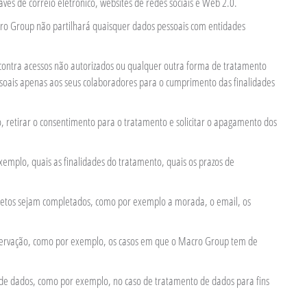
és de correio eletrónico, websites de redes sociais e Web 2.0.
acro Group não partilhará quaisquer dados pessoais com entidades
contra acessos não autorizados ou qualquer outra forma de tratamento
essoais apenas aos seus colaboradores para o cumprimento das finalidades
o, retirar o consentimento para o tratamento e solicitar o apagamento dos
emplo, quais as finalidades do tratamento, quais os prazos de
ompletos sejam completados, como por exemplo a morada, o email, os
nservação, como por exemplo, os casos em que o Macro Group tem de
 de dados, como por exemplo, no caso de tratamento de dados para fins