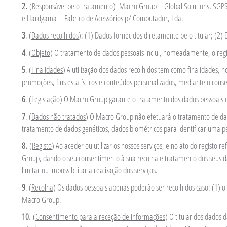
2.
(
Responsável pelo tratamento
) Macro Group – Global Solutions, SGPS,
e Hardgama – Fabrico de Acessórios p/ Computador, Lda.
3
. (
Dados recolhidos
): (1) Dados fornecidos diretamente pelo titular; (2)
4
. (
Objeto
) O tratamento de dados pessoais inclui, nomeadamente, o regis
5
. (
Finalidades
) A utilização dos dados recolhidos tem como finalidades, 
promoções, fins estatísticos e conteúdos personalizados, mediante o conse
6
. (
Legislação
) O Macro Group garante o tratamento dos dados pessoais em
7
. (
Dados não tratados
) O Macro Group não efetuará o tratamento de dados 
tratamento de dados genéticos, dados biométricos para identificar uma pes
8.
(
Registo
) Ao aceder ou utilizar os nossos serviços, e no ato do registo r
Group, dando o seu consentimento à sua recolha e tratamento dos seus da
limitar ou impossibilitar a realização dos serviços.
9
. (
Recolha
) Os dados pessoais apenas poderão ser recolhidos caso: (1) o 
Macro Group.
10.
(
Consentimento para a receção de informações
) O titular dos dados