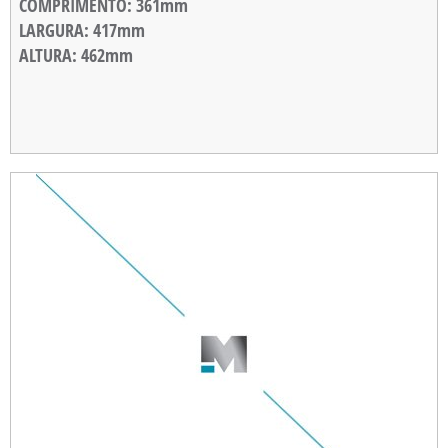
COMPRIMENTO
: 361mm
LARGURA
: 417mm
ALTURA
: 462mm
ALTURA DE EMPILHAMENTO
: 50mm
PESO
: 995g
CARGA MÁXIMA
: 120Kg