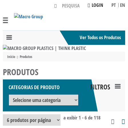
PT
EN
LOGIN
Ver Todos os Produtos
Toggle
navigation
Início
Produtos
PRODUTOS
FILTROS
CATEGORIAS DE PRODUTO
TOG
NAV
a exibir 1 - 6 de 118