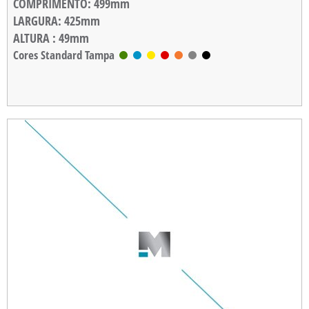
COMPRIMENTO
: 499mm
LARGURA
: 425mm
ALTURA
: 49mm
EMPILHAMENTO
Cores Standard Tampa
: 31,5mm