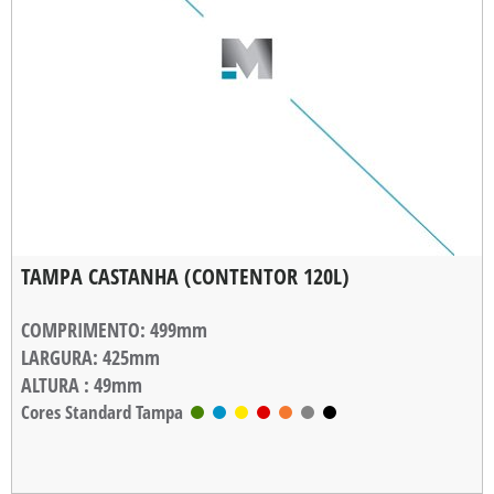
TAMPA CASTANHA (CONTENTOR 120L)
COMPRIMENTO
: 499mm
LARGURA
: 425mm
ALTURA
: 49mm
EMPILHAMENTO
Cores Standard Tampa
: 31,5mm