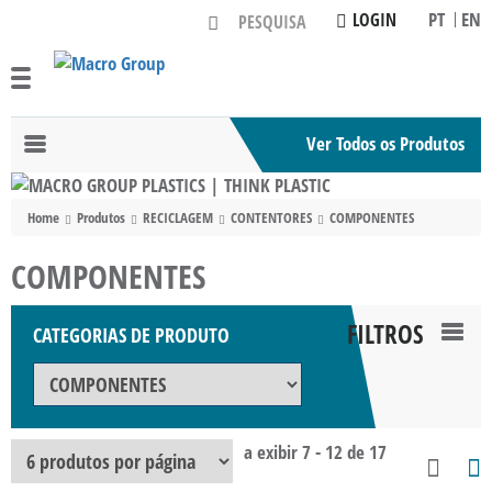
PT
EN
LOGIN
Ver Todos os Produtos
Toggle
navigation
Home
Produtos
RECICLAGEM
CONTENTORES
COMPONENTES
COMPONENTES
FILTROS
CATEGORIAS DE PRODUTO
TOG
NAV
a exibir 7 - 12 de 17