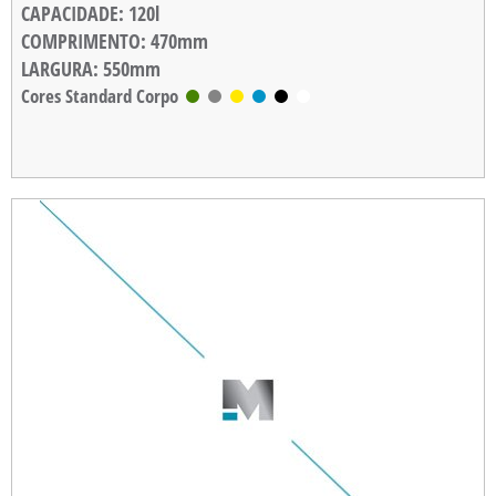
CAPACIDADE
: 120l
COMPRIMENTO
: 470mm
LARGURA
: 550mm
ALTURA
Cores Standard Corpo
: 860mm