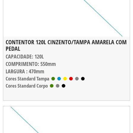
CONTENTOR 120L CINZENTO/TAMPA AMARELA COM
PEDAL
CAPACIDADE
: 120L
COMPRIMENTO
: 550mm
LARGURA
: 470mm
ALTURA
Cores Standard Tampa
: 900mm
Cores Standard Corpo
PESO
: 6,800kg
CARGA MÁXIMA
: 60kg