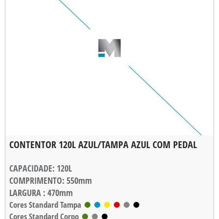
CONTENTOR 120L AZUL/TAMPA AZUL COM PEDAL
CAPACIDADE
: 120L
COMPRIMENTO
: 550mm
LARGURA
: 470mm
ALTURA
Cores Standard Tampa
: 900mm
Cores Standard Corpo
PESO
: 6,800kg