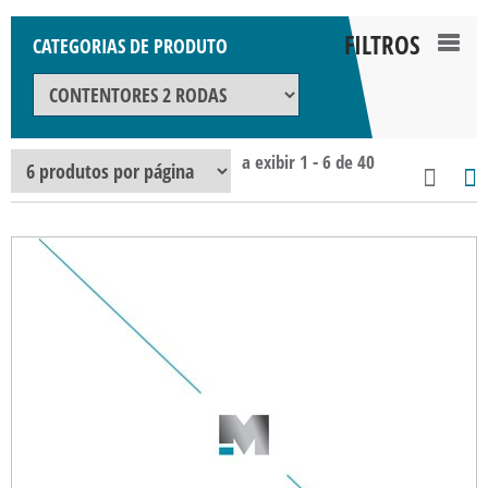
FILTROS
CATEGORIAS DE PRODUTO
TOG
NAV
a exibir 1 - 6 de 40