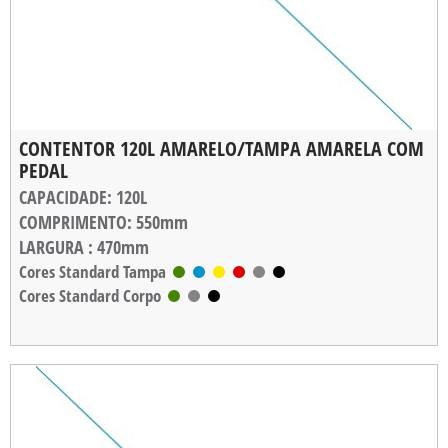
CONTENTOR 120L AMARELO/TAMPA AMARELA COM
PEDAL
CAPACIDADE
: 120L
COMPRIMENTO
: 550mm
LARGURA
: 470mm
ALTURA
Cores Standard Tampa
: 900mm
Cores Standard Corpo
PESO
: 6,800kg
CARGA MÁXIMA
: 60kg