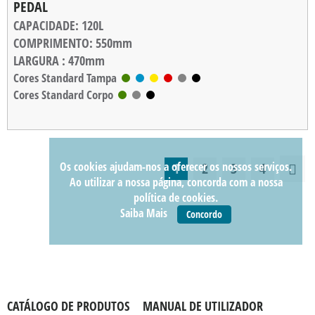
PEDAL
CAPACIDADE
: 120L
COMPRIMENTO
: 550mm
LARGURA
: 470mm
ALTURA
Cores Standard Tampa
: 900mm
Cores Standard Corpo
PESO
: 6,800kg
CARGA MÁXIMA
: 60kg
Os cookies ajudam-nos a oferecer os nossos serviços.
1
2
3
4
Ao utilizar a nossa página, concorda com a nossa
política de cookies.
Saiba Mais
Concordo
CATÁLOGO DE PRODUTOS
MANUAL DE UTILIZADOR