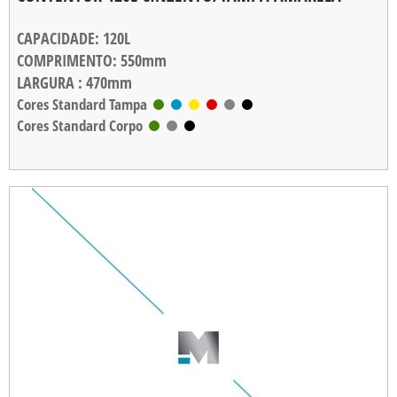
CAPACIDADE
: 120L
COMPRIMENTO
: 550mm
LARGURA
: 470mm
ALTURA
Cores Standard Tampa
: 900mm
Cores Standard Corpo
PESO
: 6,800kg
CARGA MÁXIMA
: 60kg